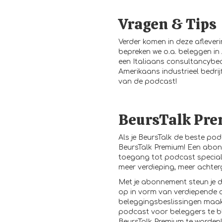
Vragen & Tips
Verder komen in deze aflever
bepreken we o.a. beleggen in A
een Italiaans consultancybedr
Amerikaans industrieel bedrij
van de podcast!
BeursTalk Pr
Als je BeursTalk de beste pod
BeursTalk Premium! Een abon
toegang tot podcast specials
meer verdieping, meer achter
Met je abonnement steun je d
op in vorm van verdiepende 
beleggingsbeslissingen maakt
podcast voor beleggers te bl
BeursTalk Premium te worden!