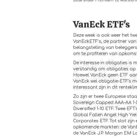
VanEck ETF's
Deze week is ook weer het tw
VanEckETF’s, de partner van
belangstelling van beleggers
om te profiteren van opkomst 
De interesse in obligaties is
verstandig om obligaties op 
Hoewel VanEck geen ETF aanb
VanEck wel obligatie-ETF's me
interessant zijn in dit rentekl
Zo zijn er twee Europese sta
Sovereign Capped AAA-AA 1-
Diversified 1-10 ETF. Twee EFT
Global Fallen Angel High Yi
Corporates ETF. Tot slot zijn 
opkomende markten: de VanE
de VanEck J.P. Morgan EM Lo