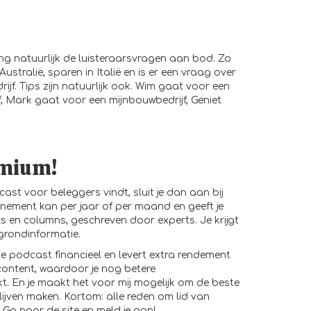
ing natuurlijk de luisteraarsvragen aan bod. Zo
ustralië, sparen in Italië en is er een vraag over
ijf. Tips zijn natuurlijk ook. Wim gaat voor een
f, Mark gaat voor een mijnbouwbedrijf, Geniet
emium!
cast voor beleggers vindt, sluit je dan aan bij
nement kan per jaar of per maand en geeft je
 en columns, geschreven door experts. Je krijgt
grondinformatie.
e podcast financieel en levert extra rendement
content, waardoor je nog betere
. En je maakt het voor mij mogelijk om de beste
ijven maken. Kortom: alle reden om lid van
 Ga naar de site en meld je aan!