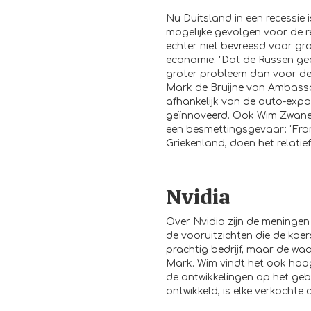
Nu Duitsland in een recessie i
mogelijke gevolgen voor de re
echter niet bevreesd voor gr
economie. "Dat de Russen gee
groter probleem dan voor de
Mark de Bruijne van Ambassa
afhankelijk van de auto-expor
geïnnoveerd. Ook Wim Zwanen
een besmettingsgevaar: "Frank
Griekenland, doen het relatief
Nvidia
Over Nvidia zijn de meningen
de vooruitzichten die de koe
prachtig bedrijf, maar de waar
Mark. Wim vindt het ook hoog
de ontwikkelingen op het geb
ontwikkeld, is elke verkochte