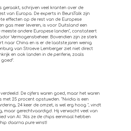
s geraakt, schrijven veel kranten over de
st van Europa. De experts in BeursTalk zijn
ote effecten op de rest van de Europese
n gas meer leveren, is voor Duitsland een
 meeste andere Europese landen", constateert
dor Vermogensbeheer. Bovendien zijn ze sterk
t naar China en is er de laatste jaren weinig
burg van Stroeve Lemberger ziet niet direct
rijk en ook landen in de periferie, zoals
 goed".
 verdeeld. De cijfers waren goed, maar het waren
rs met 25 procent opstuwden. "Nvidia is een
dering, 24 keer de omzet, is wel erg hoog ", vindt
, maar gerechtvaardigd. Hij verwacht veel van
ied van AI. "Als ze de chips eenmaal hebben
 chip daarna pure winst!