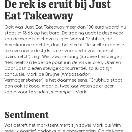
De rek is eruit bij Just
Eat Takeaway
Ooit was Just Eat Takeaway meer dan 100 euro waard, nu
staat er 13,66 op het bord. De trading update deze week
kan de experts niet overtuigen. Vooral Grubhub, de
Amerikaanse dochter, doet het slecht. "Te snelle expansie,
die overname destijds is een voorbeeld van imperial
overstretch", zegt Wim Zwanenburg (Stroeve Lemberger).
"Het heeft z'n leidende positie in de VS verloren, Uber en
DoorDash bieden stevige concurrentie", zo luidt zijn
conclusie. Mark de Bruijne (Ambassador
Vermogensbeheer) is het daarmee eens. "Grubhub staat
dan ook te koop, maar al twee jaar weten ze er geen
koper voor te vinden", schampert Mark.
Sentiment
Wat betreft het marktsentiment zijn zowel Mark als Wim
redelijk positief, ondanks alle onzekerheden. Op de korte