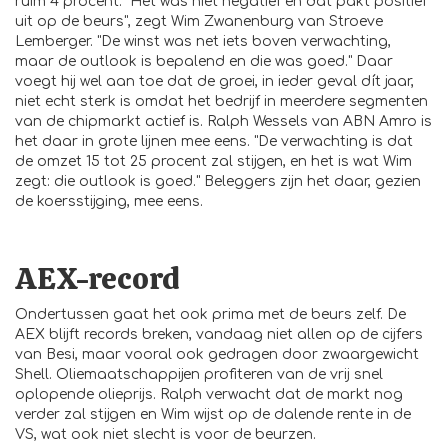
ruim 4 procent. "Het was niet negatief en dat pakt positief
uit op de beurs", zegt Wim Zwanenburg van Stroeve
Lemberger. "De winst was net iets boven verwachting,
maar de outlook is bepalend en die was goed." Daar
voegt hij wel aan toe dat de groei, in ieder geval dít jaar,
niet echt sterk is omdat het bedrijf in meerdere segmenten
van de chipmarkt actief is. Ralph Wessels van ABN Amro is
het daar in grote lijnen mee eens. "De verwachting is dat
de omzet 15 tot 25 procent zal stijgen, en het is wat Wim
zegt: die outlook is goed." Beleggers zijn het daar, gezien
de koersstijging, mee eens.
AEX-record
Ondertussen gaat het ook prima met de beurs zelf. De
AEX blijft records breken, vandaag niet allen op de cijfers
van Besi, maar vooral ook gedragen door zwaargewicht
Shell. Oliemaatschappijen profiteren van de vrij snel
oplopende olieprijs. Ralph verwacht dat de markt nog
verder zal stijgen en Wim wijst op de dalende rente in de
VS, wat ook niet slecht is voor de beurzen.